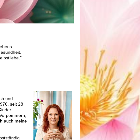
Lebens.
Gesundheit.
lbstliebe."
ach und
976, seit 28
Kinder.
-Vorpommern,
ich auch meine
bstständig