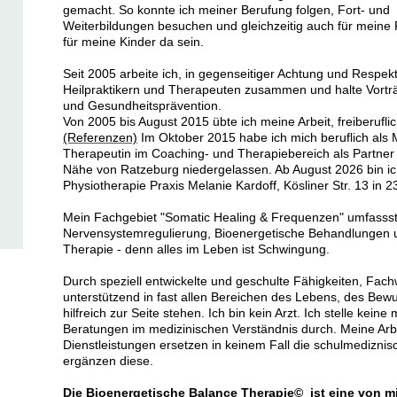
gemacht. So konnte ich meiner Berufung folgen, Fort- und
Weiterbildungen besuchen und gleichzeitig auch für meine 
für meine Kinder da sein.
Seit 2005 arbeite ich, in gegenseitiger Achtung und Respek
Heilpraktikern und Therapeuten zusammen und halte Vortr
und Gesundheitsprävention.
Von 2005 bis August 2015 übte ich meine Arbeit, freiberufli
(Referenzen)
Im Oktober 2015 habe ich mich beruflich als 
Therapeutin im Coaching- und Therapiebereich als Partner i
Nähe von Ratzeburg niedergelassen. Ab August 2026 bin i
Physiotherapie Praxis Melanie Kardoff, Kösliner Str. 13 in 
Mein Fachgebiet "Somatic Healing & Frequenzen" umfassst
Nervensystemregulierung, Bioenergetische Behandlungen u
Therapie - denn alles im Leben ist Schwingung.
Durch speziell entwickelte und geschulte Fähigkeiten, Fa
unterstützend in fast allen Bereichen des Lebens, des Bew
hilfreich zur Seite stehen.
Ich bin kein Arzt. Ich stelle kein
Beratungen im medizinischen Verständnis durch. Meine Arb
Dienstleistungen ersetzen in keinem Fall die schulmedizni
ergänzen diese.
Die Bioenergetische Balance Therapie© ist eine von mi