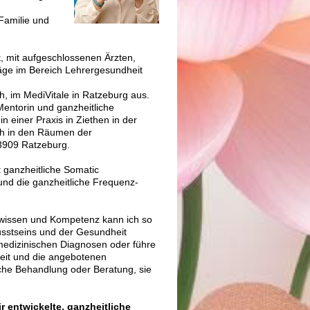
Familie und
t, mit aufgeschlossenen Ärzten,
äge im Bereich Lehrergesundheit
ch, im MediVitale in Ratzeburg aus.
Mentorin und ganzheitliche
n einer Praxis in Ziethen in der
ch in den Räumen der
23909 Ratzeburg.
 ganzheitliche Somatic
nd die ganzheitliche Frequenz-
chwissen und Kompetenz kann ich so
usstseins und der Gesundheit
e medizinischen Diagnosen oder führe
eit und die angebotenen
sche Behandlung oder Beratung, sie
r entwickelte, ganzheitliche