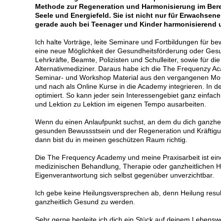
Methode zur Regeneration und Harmonisierung im Berei
Seele und Energiefeld. Sie ist nicht nur für Erwachse
gerade auch bei Teenager und Kinder harmonisierend 
Ich halte Vorträge, leite Seminare und Fortbildungen für b
eine neue Möglichkeit der Gesundheitsförderung oder Ges
Lehrkräfte, Beamte, Polizisten und Schulleiter, sowie für d
Alternativmediziner. Daraus habe ich die The Frequenzy Ac
Seminar- und Workshop Material aus den vergangenen Mo
und nach als Online Kurse in die Academy integrieren. In de
optimiert. So kann jeder sein Interessengebiet ganz einfa
und Lektion zu Lektion im eigenen Tempo ausarbeiten.
Wenn du einen Anlaufpunkt suchst, an dem du dich ganzhei
gesunden Bewussstsein und der Regeneration und Kräftigun
dann bist du in meinen geschützen Raum richtig.
Die The Frequency Academy und meine Praxisarbeit ist ei
medizinischen Behandlung, Therapie oder ganzheitlichen H
Eigenverantwortung sich selbst gegenüber unverzichtbar.
Ich gebe keine Heilungsversprechen ab, denn Heilung resu
ganzheitlich Gesund zu werden.
Sehr gerne begleite ich dich ein Stück auf deinem Lebensw