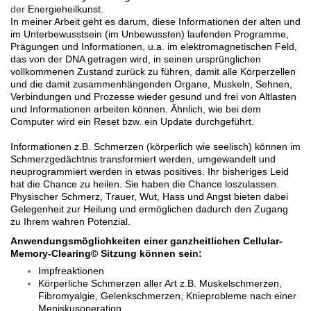
der
Energieheilkunst.
In meiner Arbeit geht es darum, diese Informationen der alten und
im Unterbewusstsein (im Unbewussten) laufenden Programme,
Prägungen und Informationen, u.a. im elektromagnetischen Feld,
das von der DNA getragen wird, in seinen ursprünglichen
vollkommenen Zustand zurück zu führen, damit alle Körperzellen
und die damit zusammenhängenden Organe, Muskeln, Sehnen,
Verbindungen und Prozesse wieder gesund und frei von Altlasten
und Informationen arbeiten können. Ähnlich, wie bei dem
Computer wird ein Reset bzw. ein Update durchgeführt.
Informationen z.B. Schmerzen (körperlich wie seelisch) können im
Schmerzgedächtnis transformiert werden, umgewandelt und
neuprogrammiert werden in etwas positives. Ihr bisheriges Leid
hat die Chance zu heilen. Sie haben die Chance loszulassen.
Physischer Schmerz, Trauer, Wut, Hass und Angst bieten dabei
Gelegenheit zur Heilung und ermöglichen dadurch den Zugang
zu Ihrem wahren Potenzial.
Anwendungsmöglichkeiten einer ganzheitlichen Cellular-
Memory-Clearing© Sitzung können sein:
Impfreaktionen
Körperliche Schmerzen aller Art z.B. Muskelschmerzen,
Fibromyalgie, Gelenkschmerzen, Knieprobleme nach einer
Meniskusoperation