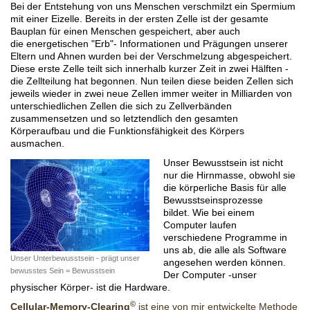
Bei der Entstehung von uns Menschen verschmilzt ein Spermium
mit einer Eizelle. Bereits in der ersten Zelle ist der gesamte
Bauplan für einen Menschen gespeichert, aber auch
die energetischen "Erb"- Informationen und Prägungen unserer
Eltern und Ahnen wurden bei der Verschmelzung abgespeichert.
Diese erste Zelle teilt sich innerhalb kurzer Zeit in zwei Hälften -
die Zellteilung hat begonnen. Nun teilen diese beiden Zellen sich
jeweils wieder in zwei neue Zellen immer weiter in Milliarden von
unterschiedlichen Zellen die sich zu Zellverbänden
zusammensetzen und so letztendlich den gesamten
Körperaufbau und die Funktionsfähigkeit des Körpers
ausmachen.
Unser Bewusstsein ist nicht
nur die Hirnmasse, obwohl sie
die körperliche Basis für alle
Bewusstseinsprozesse
bildet. Wie bei einem
Computer laufen
verschiedene Programme in
uns ab, die alle als Software
Unser Unterbewusstsein - prägt unser
angesehen werden können.
bewusstes Sein = Bewusstsein
Der Computer -unser
physischer Körper- ist die Hardware.
©
Cellular-Memory-Clearing
ist eine von mir entwickelte Methode