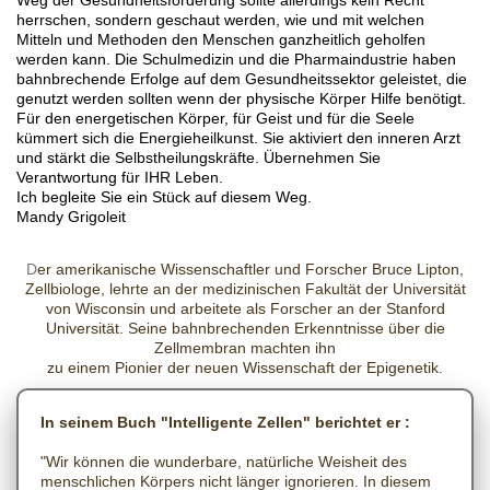
Weg der Gesundheitsförderung sollte allerdings kein Recht
herrschen, sondern geschaut werden, wie und mit welchen
Mitteln und Methoden den Menschen ganzheitlich geholfen
werden kann. Die Schulmedizin und die Pharmaindustrie haben
bahnbrechende Erfolge auf dem Gesundheitssektor geleistet, die
genutzt werden sollten wenn der physische Körper Hilfe benötigt.
Für den energetischen Körper, für Geist und für die Seele
kümmert sich die Energieheilkunst. Sie aktiviert den inneren Arzt
und stärkt die Selbstheilungskräfte. Übernehmen Sie
Verantwortung für IHR Leben.
Ich begleite Sie ein Stück auf diesem Weg.
Mandy Grigoleit
D
er amerikanische Wissenschaftler und Forscher Bruce Lipton,
Zellbiologe,
lehrte an der medizinischen Fakultät der Universität
von Wisconsin
und arbeitete als Forscher an der Stanford
Universität.
Seine bahnbrechenden Erkenntnisse über die
Zellmembran machten ihn
zu einem Pionier der neuen Wissenschaft der Epigenetik.
In seinem Buch "Intelligente Zellen" berichtet er :
"Wir können die wunderbare, natürliche Weisheit des
menschlichen Körpers nicht länger ignorieren. In diesem