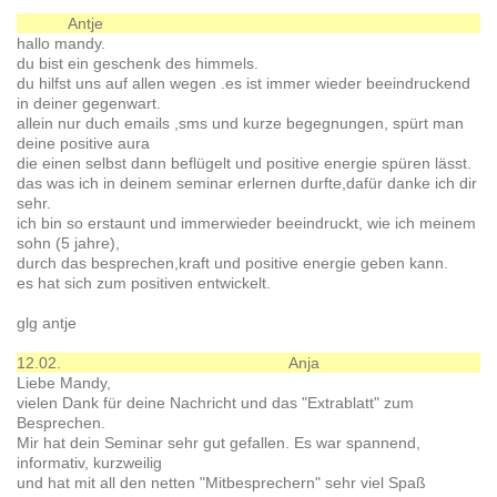
Antje
hallo mandy.
du bist ein geschenk des himmels.
du hilfst uns auf allen wegen .es ist immer wieder beeindruckend
in deiner gegenwart.
allein nur duch emails ,sms und kurze begegnungen, spürt man
deine positive aura
die einen selbst dann beflügelt und positive energie spüren lässt.
das was ich in deinem seminar erlernen durfte,dafür danke ich dir
sehr.
ich bin so erstaunt und immerwieder beeindruckt, wie ich meinem
sohn (5 jahre),
durch das besprechen,kraft und positive energie geben kann.
es hat sich zum positiven entwickelt.
glg antje
12.02.
Anja
Liebe Mandy,
vielen Dank für deine Nachricht und das "Extrablatt" zum
Besprechen.
Mir hat dein Seminar sehr gut gefallen. Es war spannend,
informativ, kurzweilig
und hat mit all den netten "Mitbesprechern" sehr viel Spaß