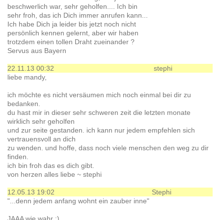
beschwerlich war, sehr geholfen.... Ich bin
sehr froh, das ich Dich immer anrufen kann...
Ich habe Dich ja leider bis jetzt noch nicht
persönlich kennen gelernt, aber wir haben
trotzdem einen tollen Draht zueinander ?
Servus aus Bayern
22.11.13 00:32
stephi
liebe mandy,
ich möchte es nicht versäumen mich noch einmal bei dir zu
bedanken.
du hast mir in dieser sehr schweren zeit die letzten monate
wirklich sehr geholfen
und zur seite gestanden. ich kann nur jedem empfehlen sich
vertrauensvoll an dich
zu wenden. und hoffe, dass noch viele menschen den weg zu dir
finden.
ich bin froh das es dich gibt.
von herzen alles liebe ~ stephi
12.05.13 19:02
Stephi
"...denn jedem anfang wohnt ein zauber inne"
JAAA wie wahr :)