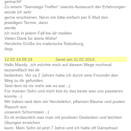
gemacht!
Zu einem "Samstags-Treffen" zwecks Austausch der Erfahrungen
würde ich sehr
gerne erscheinen. Nenn mir bitte einfach per E-Mail den
jeweiligen Termin, dann
werde
ich mich in jedem Fall bei dir melden.
Vielen Dank für deine Mühe!
Herzliche Grüße ins malerische Ratzeburg,
Anja
12.02.14 09:24
Janet am 11.02.2014
Hallo Mandy...ich möchte mich auf diesem Wege nochmal
tausendfach bei dir
bedanken. Vor ca 2 Jahren habe ich durch eine Freundin den
Weg zu dir gefunden.
Seid dem ist nix mehr wie es war ;-)
Für meinen Sohn und mich bist du das beste was uns passieren
konnte :-)
Wir haben seid dem ein Herztelefon, pflanzen Bäume und pusten
Rqauch aus
unserem Schornstein ;-)
Es ist erstaunlich was man mit positiven Gedanken und leichten
Übungen erreichen
kann. Mein Sohn ist jetzt 7 Jahre und ich hatte oft Gänsehaut