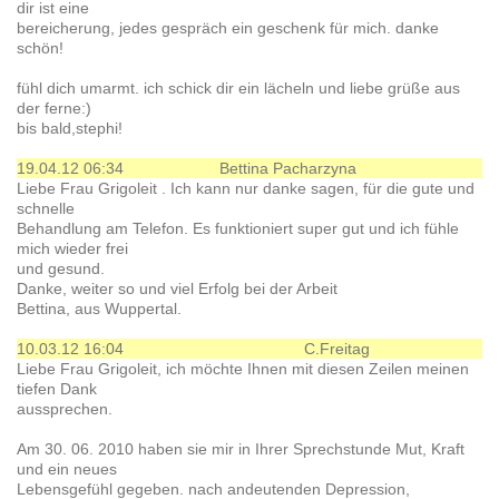
dir ist eine
bereicherung, jedes gespräch ein geschenk für mich. danke
schön!
fühl dich umarmt. ich schick dir ein lächeln und liebe grüße aus
der ferne:)
bis bald,stephi!
19.04.12 06:34
Bettina Pacharzyna
Liebe Frau Grigoleit . Ich kann nur danke sagen, für die gute und
schnelle
Behandlung am Telefon. Es funktioniert super gut und ich fühle
mich wieder frei
und gesund.
Danke, weiter so und viel Erfolg bei der Arbeit
Bettina, aus Wuppertal.
10.03.12 16:04
C.Freitag
Liebe Frau Grigoleit, ich möchte Ihnen mit diesen Zeilen meinen
tiefen Dank
aussprechen.
Am 30. 06. 2010 haben sie mir in Ihrer Sprechstunde Mut, Kraft
und ein neues
Lebensgefühl gegeben. nach andeutenden Depression,