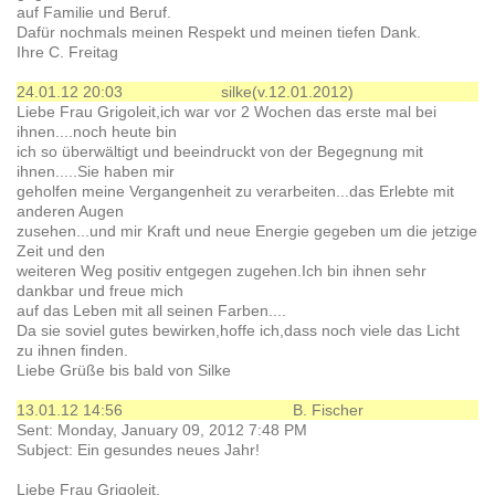
auf Familie und Beruf.
Dafür nochmals meinen Respekt und meinen tiefen Dank.
Ihre C. Freitag
24.01.12 20:03
silke(v.12.01.2012)
Liebe Frau Grigoleit,ich war vor 2 Wochen das erste mal bei
ihnen....noch heute bin
ich so überwältigt und beeindruckt von der Begegnung mit
ihnen.....Sie haben mir
geholfen meine Vergangenheit zu verarbeiten...das Erlebte mit
anderen Augen
zusehen...und mir Kraft und neue Energie gegeben um die jetzige
Zeit und den
weiteren Weg positiv entgegen zugehen.Ich bin ihnen sehr
dankbar und freue mich
auf das Leben mit all seinen Farben....
Da sie soviel gutes bewirken,hoffe ich,dass noch viele das Licht
zu ihnen finden.
Liebe Grüße bis bald von Silke
13.01.12 14:56
B. Fischer
Sent: Monday, January 09, 2012 7:48 PM
Subject: Ein gesundes neues Jahr!
Liebe Frau Grigoleit,