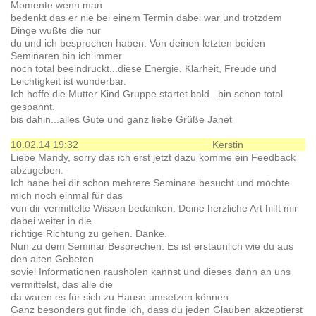
Momente wenn man
bedenkt das er nie bei einem Termin dabei war und trotzdem
Dinge wußte die nur
du und ich besprochen haben. Von deinen letzten beiden
Seminaren bin ich immer
noch total beeindruckt...diese Energie, Klarheit, Freude und
Leichtigkeit ist wunderbar.
Ich hoffe die Mutter Kind Gruppe startet bald...bin schon total
gespannt.
bis dahin...alles Gute und ganz liebe Grüße Janet
10.02.14 19:32
Kerstin
Liebe Mandy, sorry das ich erst jetzt dazu komme ein Feedback
abzugeben.
Ich habe bei dir schon mehrere Seminare besucht und möchte
mich noch einmal für das
von dir vermittelte Wissen bedanken. Deine herzliche Art hilft mir
dabei weiter in die
richtige Richtung zu gehen. Danke.
Nun zu dem Seminar Besprechen: Es ist erstaunlich wie du aus
den alten Gebeten
soviel Informationen rausholen kannst und dieses dann an uns
vermittelst, das alle die
da waren es für sich zu Hause umsetzen können.
Ganz besonders gut finde ich, dass du jeden Glauben akzeptierst