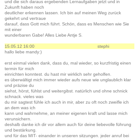
und die sich daraus ergebenden Lernaufgaben jetzt und in
Zukunft haben noch
deutlicher erkennen lassen. Ich bin auf meinen Weg zurück
gekehrt und vertraue
darauf, dass Gott mich führt. Schön, dass es Menschen wie Sie
mit einer
wunderbaren Gabe! Alles Liebe Antje S.
15.05.12 16:00
stephi
hallo liebe mandy:)
erst einmal vielen dank, dass du, mal wieder, so kurzfristig einen
termin für mich
einrichten konntest. du hast mir wirklich sehr geholfen.
es überwältigt mich immer wieder aufs neue wie unglaublich klar
und präzise du
siehst, hörst, fühlst und weitergibst. natürlich und ohne schnick
schnack. vieles was
du mir sagtest fühle ich auch in mir, aber zu oft noch zweifle ich
an dem was ich
kann und wahrnehme, an meiner eigenen kraft und lasse mich
verunsichern.
deshalb danke ich dir vor allem auch für deine liebevolle führung
und bestärkung.
und für das MIT- einander in unseren sitzungen. jeder anruf bei