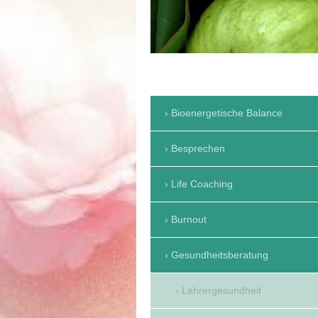
Bioenergetische Balance
Besprechen
Life Coaching
Burnout
Gesundheitsberatung
Lehrergesundheit