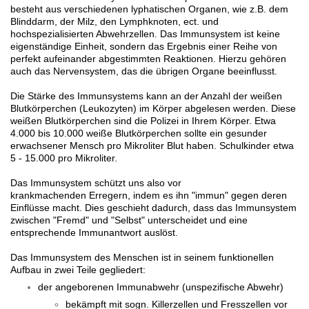
besteht aus verschiedenen lyphatischen Organen, wie z.B. dem
Blinddarm, der Milz, den Lymphknoten, ect. und
hochspezialisierten Abwehrzellen. Das Immunsystem ist keine
eigenständige Einheit, sondern das Ergebnis einer Reihe von
perfekt aufeinander abgestimmten Reaktionen. Hierzu gehören
auch das Nervensystem, das die übrigen Organe beeinflusst.
Die Stärke des Immunsystems kann an der Anzahl der weißen
Blutkörperchen (Leukozyten) im Körper abgelesen werden. Diese
weißen Blutkörperchen sind die Polizei in Ihrem Körper. Etwa
4.000 bis 10.000 weiße Blutkörperchen sollte ein gesunder
erwachsener Mensch pro Mikroliter Blut haben. Schulkinder etwa
5 - 15.000 pro Mikroliter.
Das Immunsystem schützt uns also vor
krankmachenden Erregern, indem es ihn "immun" gegen deren
Einflüsse macht. Dies geschieht dadurch, dass das Immunsystem
zwischen "Fremd" und "Selbst" unterscheidet und eine
entsprechende Immunantwort auslöst.
Das Immunsystem des Menschen ist in seinem funktionellen
Aufbau in zwei Teile gegliedert:
der angeborenen Immunabwehr (unspezifische Abwehr)
​bekämpft mit sogn. Killerzellen und Fresszellen vor